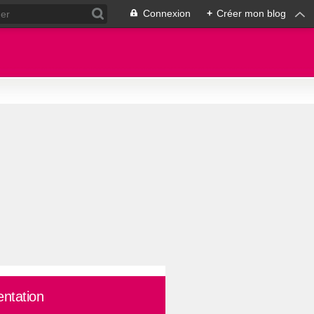
Connexion
+
Créer mon blog
entation