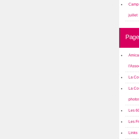
Camp 
juillet
Page
Amical
l'Asso
La Co
La Co
photo
Les 6
Les F
Links