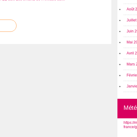
Août 
Juille
Juin 
Mai 2
Avril
Mars 
Févri
Janvi
Mété
https:/
france/