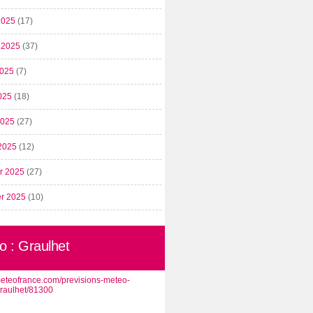
2025
(17)
t 2025
(37)
2025
(7)
025
(18)
 2025
(27)
2025
(12)
er 2025
(27)
er 2025
(10)
o : Graulhet
/meteofrance.com/previsions-meteo-
graulhet/81300