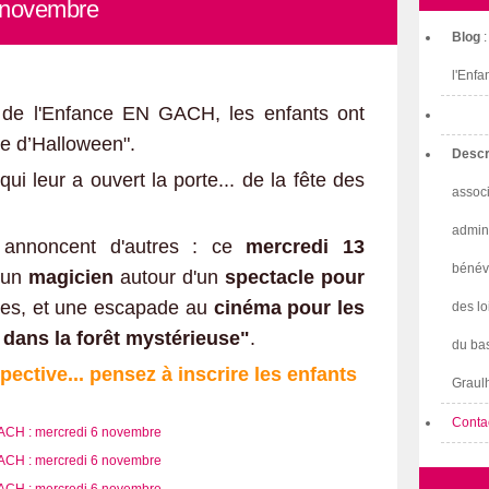
 novembre
Blog
l'Enfa
n de l'Enfance EN GACH, les enfants ont
re d’Halloween".
Descr
ui leur a ouvert la porte... de la fête des
associ
admini
 annoncent d'autres : ce
mercredi 13
bénév
d'un
magicien
autour d'un
spectacle pour
les, et une escapade au
cinéma pour les
des lo
dans la forêt mystérieuse"
.
du bas
ctive... pensez à inscrire les enfants
Graulh
Conta