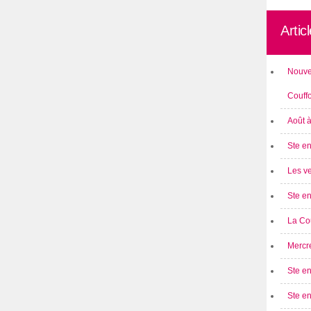
Artic
Nouve
Couff
Août 
Ste en
Les ve
Ste en
La Cou
Mercre
Ste en
Ste e