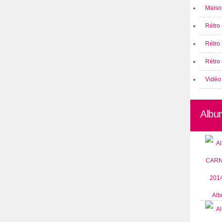
Maison
Rétro 
Rétro
Rétro 
Vidéo
Albu
Alb
CARN