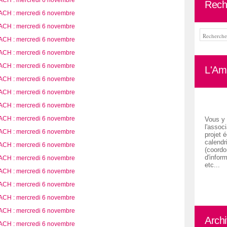
Rech
L'Ami
Vous y 
l'associ
projet é
calendr
(coordon
d'inform
etc...
Arch