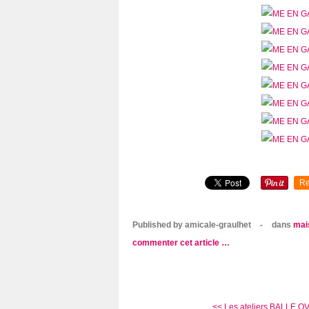
Re
Published by amicale-graulhet
-
dans
mai
commenter cet article
…
<< Les ateliers BALLE OV