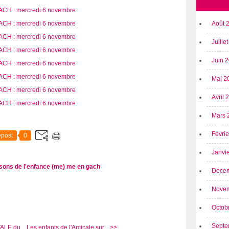
Août 
Juille
Juin 
Mai 2
Avril
Mars 
Févri
post
0
Janvi
sons de l'enfance (me)
me en gach
Déce
Nove
Octob
Septe
ALE du...
Les enfants de l'Amicale sur... >>