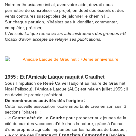
Notre enthousiasme initial, avec votre aide, devrait nous
permettre de concrétiser ce projet, en dépit des écueils et des
vents contraires susceptibles de jalonner le chemin !...
Sur chaque parution, n'hésitez pas à identifier, commenter,
compléter, préciser,...
L'Amicale Laïque remercie les administrateurs des groupes FB
locaux d'avoir accepté de relayer ses publications.
1955 : Et l'Amicale Laïque naquit à Graulhet
Sous l'impulsion de
René Calvel
(adjoint au maire de Graulhet,
Noël Pélissou), l'Amicale Laïque (ALG) est née en juillet 1955 ; il
en devint le premier président.
De nombreuses activités dès l'origine :
Cette nouvelle association locale importante créa en son sein 3
sections "phares" :
- le
Centre aéré de La Courbe
pour proposer aux jeunes de la
cité du cuir des vacances d'été dans la nature, grâce à l'achat
d'une propriété agricole implantée sur les hauteurs de Busque ;
- le groupe des 𝗙𝗿𝗮𝗻𝗰𝘀 𝗲𝘁 𝗙𝗿𝗮𝗻𝗰𝗵𝗲𝘀 𝗖𝗮𝗺𝗮𝗿𝗮𝗱𝗲𝘀 [ancêtre