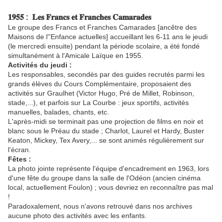
𝟏𝟗𝟓𝟓 : 𝐋𝐞𝐬 𝐅𝐫𝐚𝐧𝐜𝐬 𝐞𝐭 𝐅𝐫𝐚𝐧𝐜𝐡𝐞𝐬 𝐂𝐚𝐦𝐚𝐫𝐚𝐝𝐞𝐬
Le groupe des Francs et Franches Camarades [ancêtre des
Maisons de l''Enfance actuelles] accueillant les 6-11 ans le jeudi
(le mercredi ensuite) pendant la période scolaire, a été fondé
simultanément à l'Amicale Laïque en 1955.
Activités du jeudi :
Les responsables, secondés par des guides recrutés parmi les
grands élèves du Cours Complémentaire, proposaient des
activités sur Graulhet (Victor Hugo, Pré de Millet, Robinson,
stade,...), et parfois sur La Courbe : jeux sportifs, activités
manuelles, balades, chants, etc.
L'après-midi se terminait pas une projection de films en noir et
blanc sous le Préau du stade ; Charlot, Laurel et Hardy, Buster
Keaton, Mickey, Tex Avery,... se sont animés régulièrement sur
l'écran.
Fêtes :
La photo jointe représente l'équipe d'encadrement en 1963, lors
d'une fête du groupe dans la salle de l'Odéon (ancien cinéma
local, actuellement Foulon) ; vous devriez en reconnaître pas mal
!
Paradoxalement, nous n'avons retrouvé dans nos archives
aucune photo des activités avec les enfants.