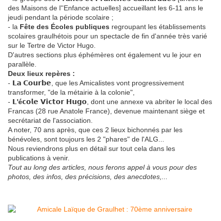
des Maisons de l''Enfance actuelles] accueillant les 6-11 ans le
jeudi pendant la période scolaire ;
- la
Fête des Écoles publiques
regroupant les établissements
scolaires graulhétois pour un spectacle de fin d'année très varié
sur le Tertre de Victor Hugo.
D'autres sections plus éphémères ont également vu le jour en
parallèle.
Deux lieux repères :
-
𝗟𝗮 𝗖𝗼𝘂𝗿𝗯𝗲
, que les Amicalistes vont progressivement
transformer, "de la métairie à la colonie",
-
𝗟'é𝗰𝗼𝗹𝗲 𝗩𝗶𝗰𝘁𝗼𝗿 𝗛𝘂𝗴𝗼
, dont une annexe va abriter le local des
Francas (28 rue Anatole France), devenue maintenant siège et
secrétariat de l'association.
A noter, 70 ans après, que ces 2 lieux bichonnés par les
bénévoles, sont toujours les 2 "phares" de l'ALG...
Nous reviendrons plus en détail sur tout cela dans les
publications à venir.
Tout au long des articles, nous ferons appel à vous pour des
photos, des infos, des précisions, des anecdotes,...