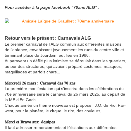
Pour accéder à la page facebook "70ans ALG" :
Retour vers le présent : Carnavals ALG
Le premier carnaval de l'ALG commun aux différentes maisons
de l'enfance, envahissant joyeusement les rues du centre ville et
terminant place du Jourdain, eut lieu en 1986.
Auparavant un défilé plus intimiste se déroulait dans les quartiers,
autour des structures, qui avaient préparé costumes, masques,
maquillages et parfois chars...
𝐌𝐞𝐫𝐜𝐫𝐞𝐝𝐢 𝟐𝟔 𝐦𝐚𝐫𝐬 : 𝐂𝐚𝐫𝐧𝐚𝐯𝐚𝐥 𝐝𝐞𝐬 𝟕𝟎 𝐚𝐧𝐬
La première manifestation qui s'inscrira dans les célébrations du
70e anniversaire sera le carnaval du 26 mars 2025, au départ de
la ME d'En Gach.
Chaque année un thème nouveau est proposé : J.O. de Rio, Far-
west, pour la planète, le cirque, le rire, des couleurs,...
𝐌𝐞𝐫𝐜𝐢 𝐞𝐭 𝐁𝐫𝐚𝐯𝐨 𝐚𝐮𝐱 é𝐪𝐮𝐢𝐩𝐞𝐬
Il faut adresser remerciements et félicitations aux différentes