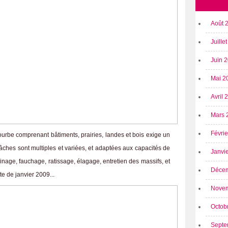
Août 
Juille
Juin 
Mai 2
Avril
Mars 
Févri
ourbe comprenant bâtiments, prairies, landes et bois exige un
tâches sont multiples et variées, et adaptées aux capacités de
Janvi
inage, fauchage, ratissage, élagage, entretien des massifs, et
Déce
 de janvier 2009...
Nove
Octob
Septe