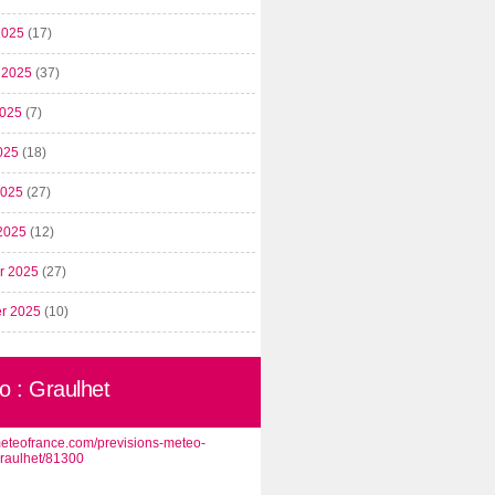
2025
(17)
t 2025
(37)
2025
(7)
025
(18)
 2025
(27)
2025
(12)
er 2025
(27)
er 2025
(10)
o : Graulhet
/meteofrance.com/previsions-meteo-
graulhet/81300