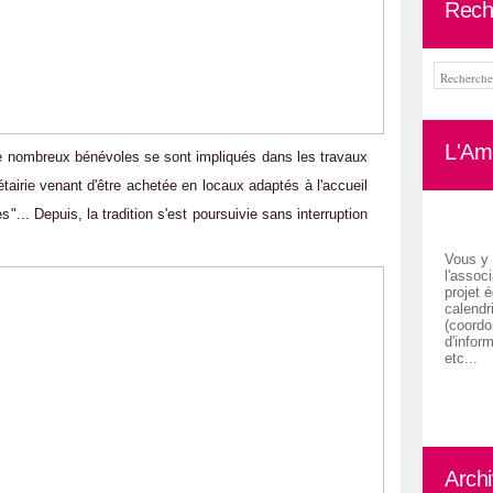
Rech
L'Ami
de nombreux bénévoles se sont impliqués dans les travaux
tairie venant d'être achetée en locaux adaptés à l'accueil
"... Depuis, la tradition s'est poursuivie sans interruption
Vous y 
l'associ
projet é
calendr
(coordon
d'inform
etc...
Arch