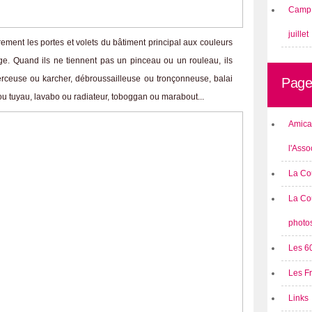
Camp 
juillet
rement les portes et volets du bâtiment principal aux couleurs
uge. Quand ils ne tiennent pas un pinceau ou un rouleau, ils
erceuse ou karcher, débroussailleuse ou tronçonneuse, balai
Page
 ou tuyau, lavabo ou radiateur, toboggan ou marabout...
Amical
l'Asso
La Co
La Co
photo
Les 6
Les F
Links