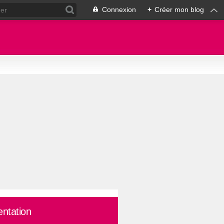
Connexion
+
Créer mon blog
entation