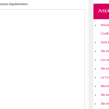
dessus régulièrement...
Artic
Nouve
Couff
Août 
Ste en
Les ve
Ste en
La Cou
Mercre
Ste en
Ste e