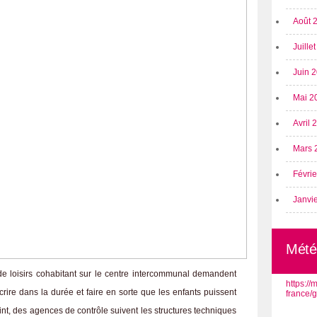
Août 
Juille
Juin 
Mai 2
Avril
Mars 
Févri
Janvi
Mété
de loisirs cohabitant sur le centre intercommunal demandent
https:/
crire dans la durée et faire en sorte que les enfants puissent
france/
point, des agences de contrôle suivent les structures techniques