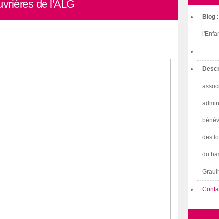
uvrières de l'ALG
Blog
l'Enfa
Descr
associ
admini
bénév
des lo
du bas
Graulh
Conta