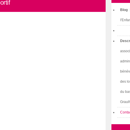
rtif
Blog
l'Enfa
Descr
associ
admini
bénév
des lo
du bas
Graulh
Conta