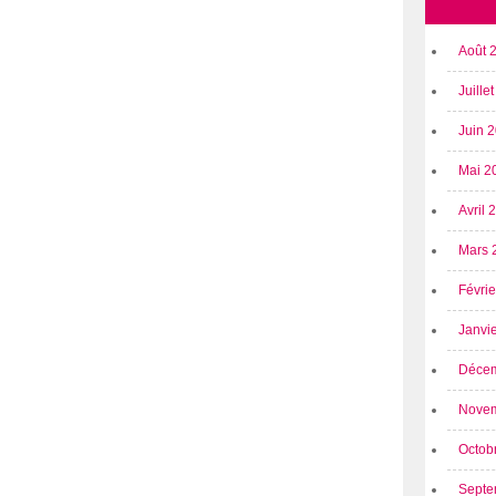
Août 
Juille
Juin 
Mai 2
Avril
Mars 
Févri
Janvi
Déce
Nove
Octob
Septe