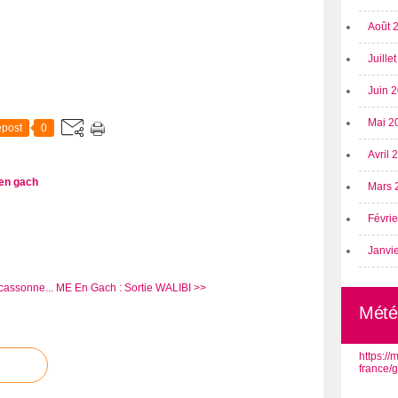
Août 
Juille
Juin 
Mai 2
post
0
Avril
en gach
Mars 
Févri
Janvi
cassonne...
ME En Gach : Sortie WALIBI >>
Mété
https:/
france/