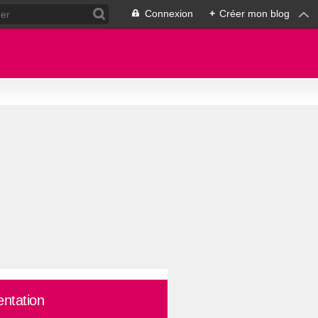
Connexion
+
Créer mon blog
entation