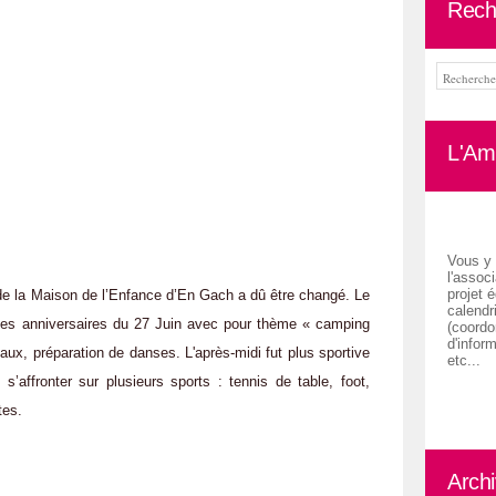
Rech
L'Ami
Vous y 
l'associ
projet é
 la Maison de l’Enfance d’En Gach a dû être changé. Le
calendr
 des anniversaires du 27 Juin avec pour thème « camping
(coordon
d'inform
aux, préparation de danses. L'après-midi fut plus sportive
etc...
’affronter sur plusieurs sports : tennis de table, foot,
ttes.
Arch