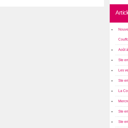
Artic
Nouve
Couff
Août 
Ste en
Les ve
Ste en
La Cou
Mercre
Ste en
Ste e