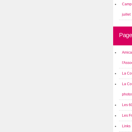
Camp 
juillet
Page
Amical
l'Asso
La Co
La Co
photo
Les 6
Les F
Links