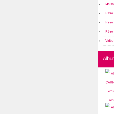
Maison
Rétro 
Rétro
Rétro 
Vidéo
Albu
Alb
CARN