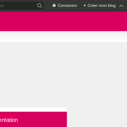
Connexion
+
Créer mon blog
entation