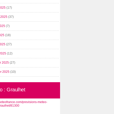
2025
(17)
t 2025
(37)
2025
(7)
025
(18)
 2025
(27)
2025
(12)
er 2025
(27)
er 2025
(10)
o : Graulhet
/meteofrance.com/previsions-meteo-
graulhet/81300