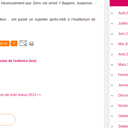
. Heureusement que Zorro est arrivé !! Bagarre, suspense…
Août 
ecteur… ont passé un superbe après-midi à l'Auditorium de
Juille
Juin 
post
0
Mai 2
Avril
sons de l'enfance (me)
Mars 
Févri
Janvi
es de noël
Voeux 2013 >>
Déce
Nove
Octob
Septe