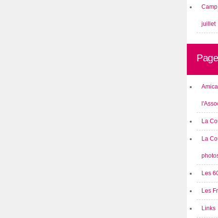
Camp 
juillet
Page
Amical
l'Asso
La Co
La Co
photo
Les 6
Les F
Links