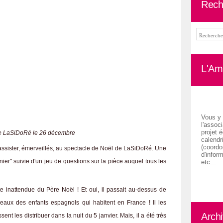
Rech
L'Ami
Vous y 
l'associ
projet é
e LaSiDoRé le 26 décembre
calendr
(coordon
assister, émerveillés, au spectacle de Noël de LaSiDoRé. Une
d'inform
nier" suivie d'un jeu de questions sur la pièce auquel tous les
etc...
e inattendue du Père Noël ! Et oui, il passait au-dessus de
deaux des enfants espagnols qui habitent en France ! Il les
Arch
nt les distribuer dans la nuit du 5 janvier. Mais, il a été très