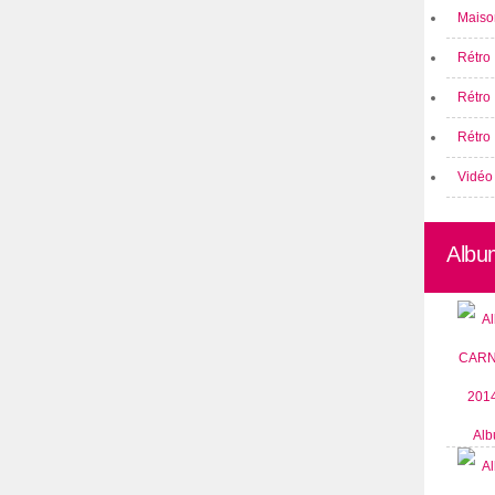
Maison
Rétro 
Rétro
Rétro 
Vidéo
Albu
Alb
CARN