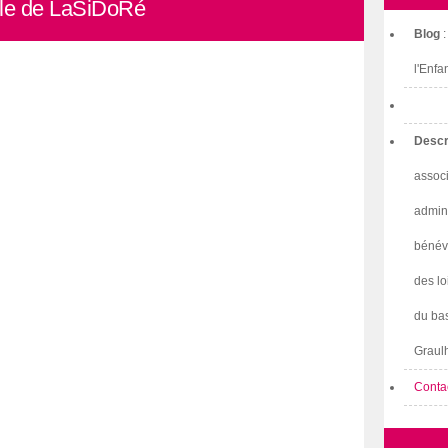
cle de LaSiDoRé
Blog
l'Enfa
Descr
associ
admini
bénév
des lo
du bas
Graulh
Conta