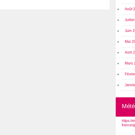
Août 
Juille
Juin 
Mai 2
Avril
Mars 
Févri
Janvi
Mété
https:/
france/