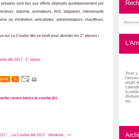
Rech
 préados sont dus aux efforts déployés quotidiennement par
recteurs, adjoints, animateurs, AVS, stagiaires, intervenants
vice ou d'entretien, amicalistes, administrateurs, chauffeurs,
ous sur La Courbe dès ce lundi pour aborder les 2° séjours !
L'Ami
Vous y 
l'associ
post
0
projet é
calendr
(coordon
d'inform
courbe
centre loisirs la courbe (lc)
etc...
Arch
7 :...
La Courbe été 2017 : Vendredi... >>