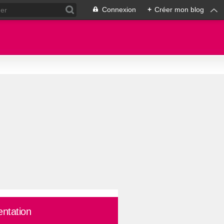
Connexion
+
Créer mon blog
entation