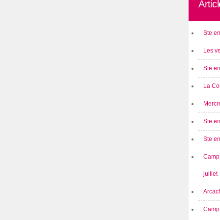
Artic
Ste en
Les ve
Ste en
La Cou
Mercre
Ste en
Ste e
Camp 
juillet
Arcach
Camp 