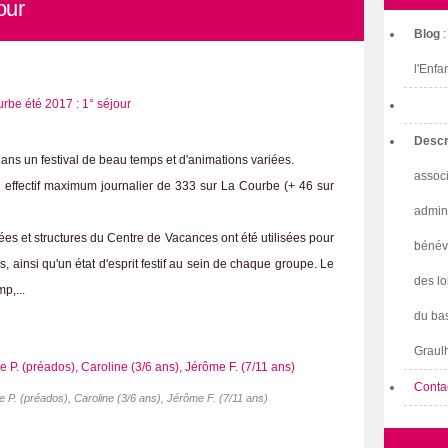
our
Blog
l'Enfa
Descr
ans un festival de beau temps et d'animations variées.
associ
un effectif maximum journalier de 333 sur La Courbe (+ 46 sur
admini
s et structures du Centre de Vacances ont été utilisées pour
bénév
s, ainsi qu'un état d'esprit festif au sein de chaque groupe. Le
des lo
p,...
du bas
Graulh
Conta
e P. (préados), Caroline (3/6 ans), Jérôme F. (7/11 ans)