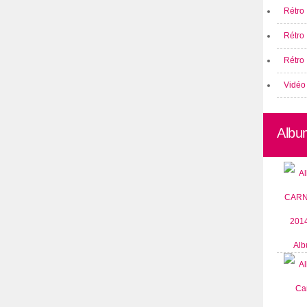
Rétro 
Rétro
Rétro 
Vidéo
Albu
Alb
CARN
2014