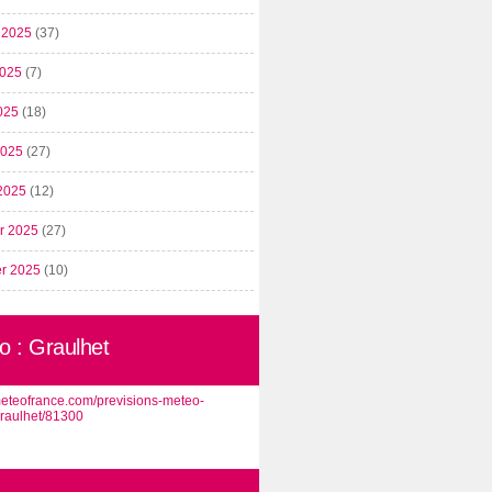
t 2025
(37)
2025
(7)
025
(18)
 2025
(27)
2025
(12)
er 2025
(27)
er 2025
(10)
o : Graulhet
/meteofrance.com/previsions-meteo-
graulhet/81300