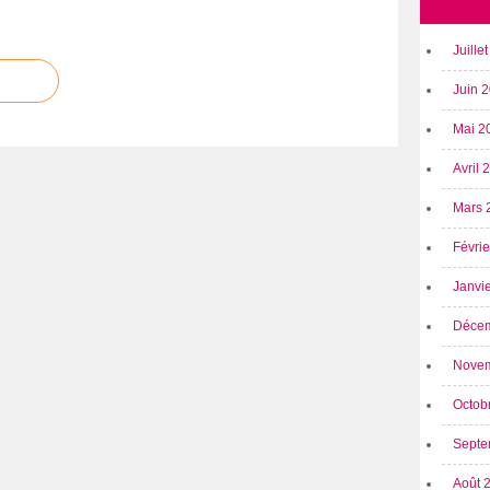
Juille
Juin 
Mai 2
Avril
Mars 
Févri
Janvi
Déce
Nove
Octob
Septe
Août 