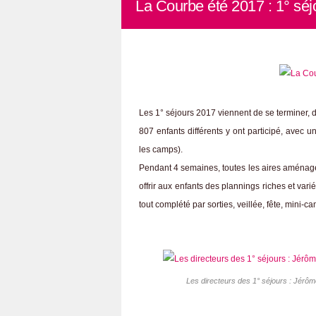
La Courbe été 2017 : 1° séj
Les 1° séjours 2017 viennent de se terminer, d
807 enfants différents y ont participé, avec 
les camps).
Pendant 4 semaines, toutes les aires aménagée
offrir aux enfants des plannings riches et varié
tout complété par sorties, veillée, fête, mini-cam
Les directeurs des 1° séjours : Jérôm