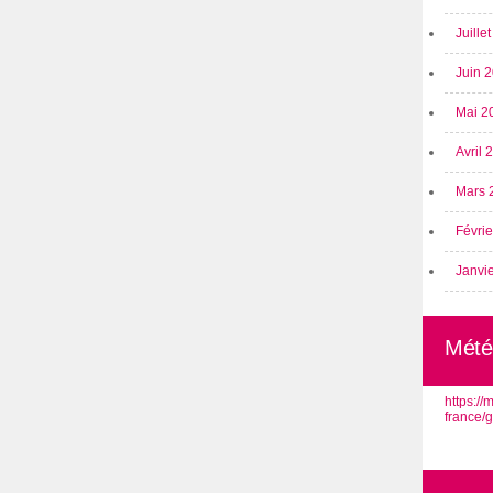
Juille
Juin 
Mai 2
Avril
Mars 
Févri
Janvi
Mété
https:/
france/