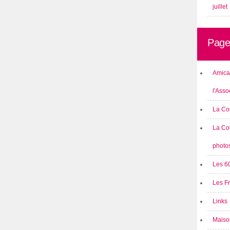
juillet
Page
Amical
l'Asso
La Co
La Co
photo
Les 6
Les F
Links
Maison