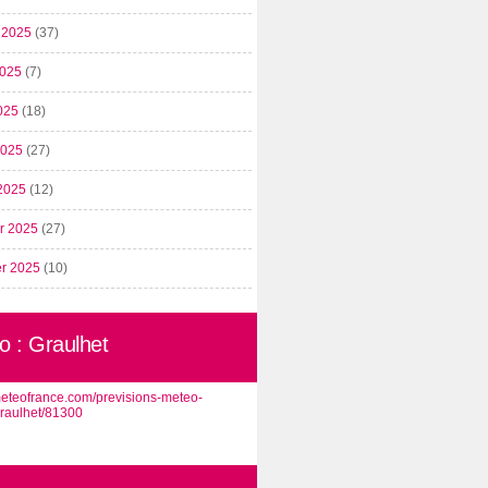
t 2025
(37)
2025
(7)
025
(18)
 2025
(27)
2025
(12)
er 2025
(27)
er 2025
(10)
o : Graulhet
/meteofrance.com/previsions-meteo-
graulhet/81300