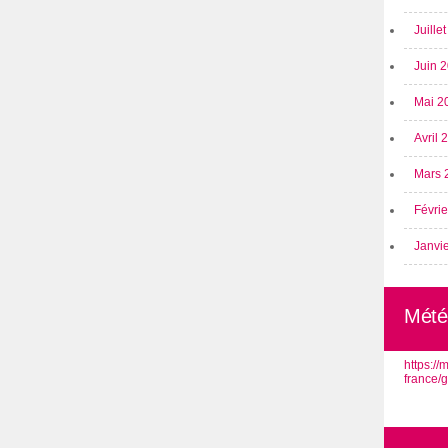
Juille
Juin 
Mai 2
Avril
Mars 
Févri
Janvi
Mété
https:/
france/