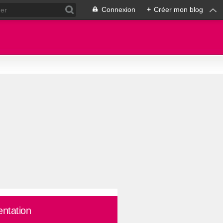
Connexion
+
Créer mon blog
entation