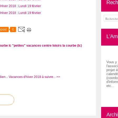
Rech
post
0
L'Ami
courbe
lc "petites" vacances
centre loisirs la courbe (lc)
Vous y 
l'associ
projet é
calendr
ien...
Vacances d'hiver 2018 à suivre... >>
(coordon
d'inform
etc...
Arch