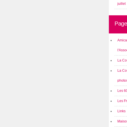
juillet
Page
Amical
l'Asso
La Co
La Co
photo
Les 6
Les F
Links
Maison