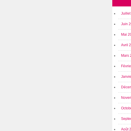
Juille
Juin 
Mai 2
Avril
Mars 
Févri
Janvi
Déce
Nove
Octob
Septe
Août 