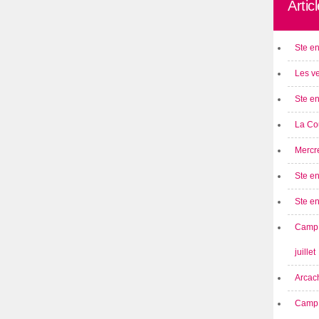
Artic
Ste en
Les ve
Ste en
La Cou
Mercre
Ste en
Ste e
Camp 
juillet
Arcach
Camp 