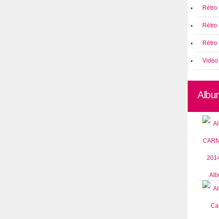
Rétro 
Rétro
Rétro 
Vidéo
Albu
Alb
CARN
2014