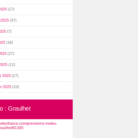
2025
(17)
t 2025
(37)
2025
(7)
025
(18)
 2025
(27)
2025
(12)
er 2025
(27)
er 2025
(10)
o : Graulhet
/meteofrance.com/previsions-meteo-
graulhet/81300