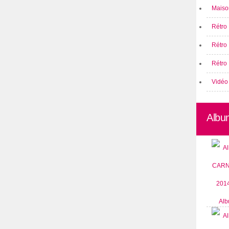
Maison
Rétro 
Rétro
Rétro 
Vidéo
Albu
Alb
CARN