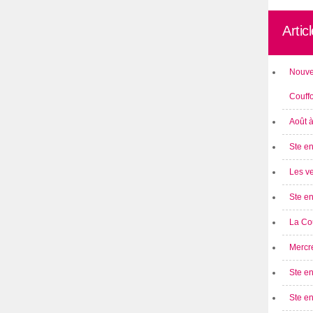
Artic
Nouve
Couff
Août 
Ste en
Les ve
Ste en
La Cou
Mercre
Ste en
Ste e