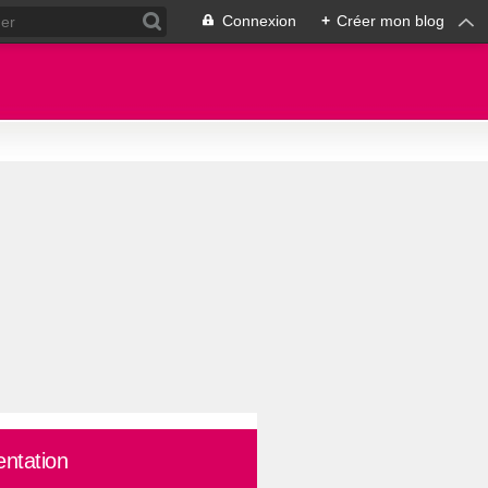
Connexion
+
Créer mon blog
entation