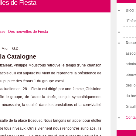
les de Fiesta
Blog
l'Enfa
Descr
 Midi | G.D.
associ
 la Catalogne
admini
ntzaleak, Philippe Moustrous retrouve le temps d'une chanson
cois qu'il est aujourd'hui vient de reprendre la présidence de
bénév
u pupitre des ténors 1 du groupe vocal.
des lo
ctuellement 28 – Fiesta est dirigé par une femme, Ghislaine
du bas
té le groupe, de l'autre la chef», conçoit sympathiquement
 nécessaire, la qualité dans les prestations et la convivialité
Graulh
Conta
alle de la place Bosquet. Nous lançons un appel pour étoffer
 tous niveaux. Qu'ils viennent nous rencontrer sur place. Ils