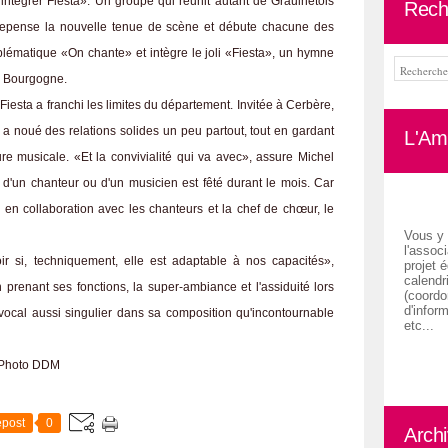
 d'intégrer Fiesta». Un groupe qui réunit autant de Graulhétois
Rech
repense la nouvelle tenue de scène et débute chacune des
blématique «On chante» et intègre le joli «Fiesta», un hymne
en Bourgogne.
 Fiesta a franchi les limites du département. Invitée à Cerbère,
le a noué des relations solides un peu partout, tout en gardant
L'Ami
ture musicale. «Et la convivialité qui va avec», assure Michel
 d'un chanteur ou d'un musicien est fêté durant le mois. Car
t, en collaboration avec les chanteurs et la chef de chœur, le
Vous y 
l'associ
r si, techniquement, elle est adaptable à nos capacités»,
projet é
calendr
prenant ses fonctions, la super-ambiance et l'assiduité lors
(coordon
d'inform
 vocal aussi singulier dans sa composition qu'incontournable
etc...
 / Photo DDM
post
0
Arch