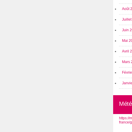
Août 
Juille
Juin 
Mai 2
Avril
Mars 
Févri
Janvi
Mété
https:/
france/