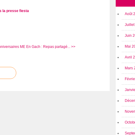
s la presse
fiesta
Août 
Juille
Juin 
Mai 2
nniversaires
ME En Gach : Repas partagé... >>
Avril
Mars 
Févri
Janvi
Déce
Nove
Octob
Septe