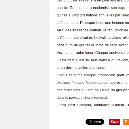
devront juste satisfaire à un petit test avant
que de Tarnais, qui a modernisé son logo, 
quinze à vingt prestations annuelles par l'em
créé par Louis Petesque lors d'une tournée 
Au fil des ans et des contrats, la réputation de
à Céret, et sur d'autres festivals catalans, el
cette humilité qui fait la force de cette aven
Vézinet, un autre ténor. Chaque anniversaire
Fiesta c'est aussi six musiciens à qui revien
choix des nouvelles chansons.
«Nous étudions chaque proposition pour voi
explique Philippe Moustrous qui apprécie, en 
des répétitions qui font de Fiesta un groupe
dans le paysage choral régional.
Fiesta, c'est la couleur, l'ambiance, le talent.
Re