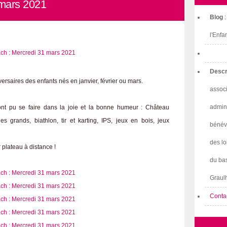
mars 2021
Blog
l'Enfa
Descr
rsaires des enfants nés en janvier, février ou mars.
associ
admini
 ont pu se faire dans la joie et la bonne humeur : Château
es grands, biathlon, tir et karting, IPS, jeux en bois, jeux
bénév
des lo
 plateau à distance !
du bas
Graulh
Conta