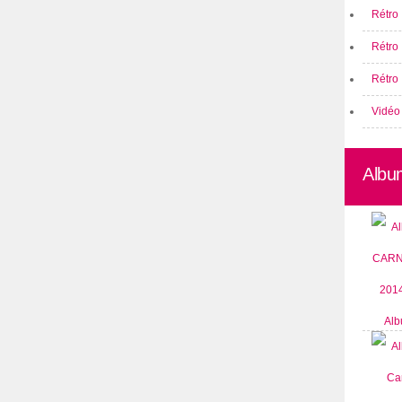
Rétro 
Rétro
Rétro 
Vidéo
Albu
Alb
CARN
2014