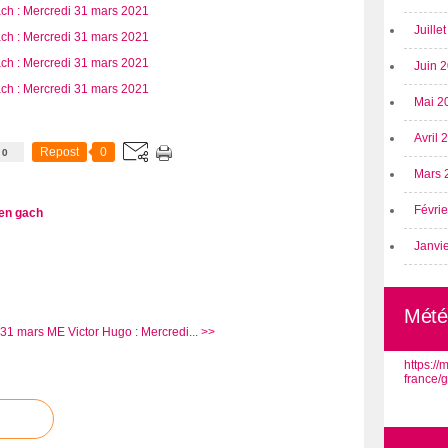
Juille
Juin 
Mai 2
Avril
0
Repost
0
Mars 
Févri
en gach
Janvi
Mété
 31 mars
ME Victor Hugo : Mercredi... >>
https:/
france/