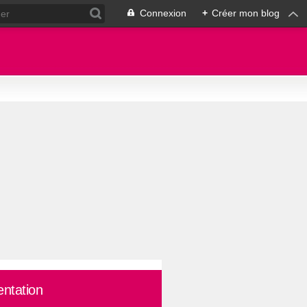
Connexion
+
Créer mon blog
entation