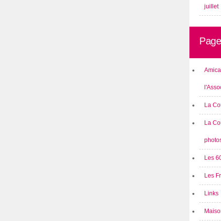
juillet
Page
Amical
l'Asso
La Co
La Co
photo
Les 6
Les F
Links
Maison