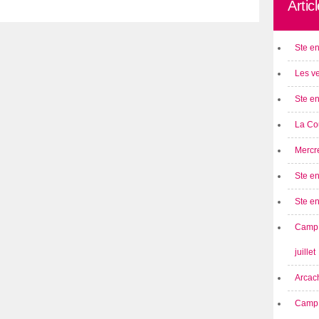
Artic
Ste en
Les ve
Ste en
La Cou
Mercre
Ste en
Ste e
Camp 
juillet
Arcach
Camp 