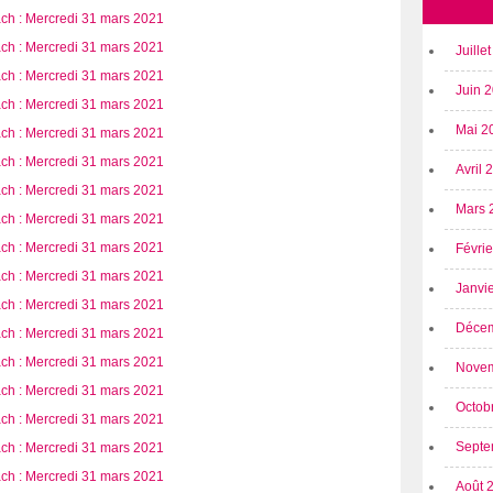
Juille
Juin 
Mai 2
Avril
Mars 
Févri
Janvi
Déce
Nove
Octob
Septe
Août 