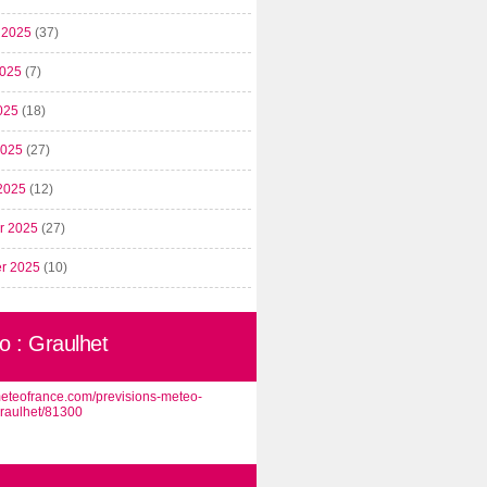
t 2025
(37)
2025
(7)
025
(18)
 2025
(27)
2025
(12)
er 2025
(27)
er 2025
(10)
o : Graulhet
/meteofrance.com/previsions-meteo-
graulhet/81300