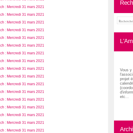
Rech
L'Ami
Vous y 
l'associ
projet é
calendr
(coordon
d'inform
etc...
Arch