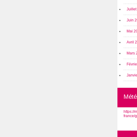
Juille
Juin 
Mai 2
Avril
Mars 
Févri
Janvi
Mété
https:/
france/