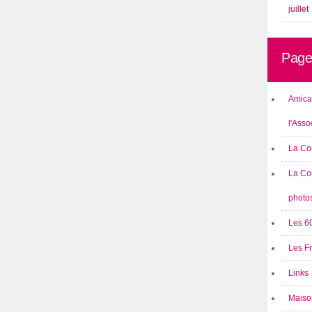
juillet
Page
Amical
l'Asso
La Co
La Co
photo
Les 6
Les F
Links
Maison