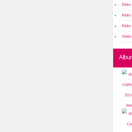
Rétro 
Rétro
Rétro 
Vidéo
Albu
Alb
CARN
2014