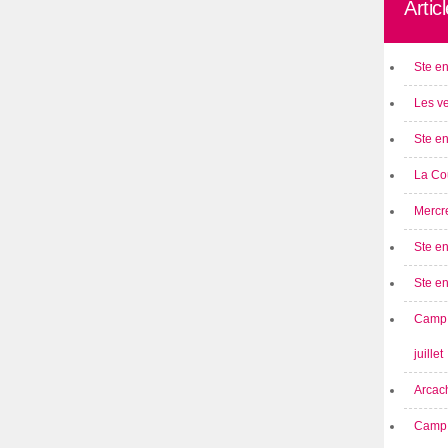
Artic
Ste en
Les ve
Ste en
La Cou
Mercre
Ste en
Ste e
Camp 
juillet
Arcach
Camp 