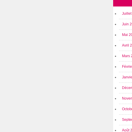
Juille
Juin 
Mai 2
Avril
Mars 
Févri
Janvi
Déce
Nove
Octob
Septe
Août 