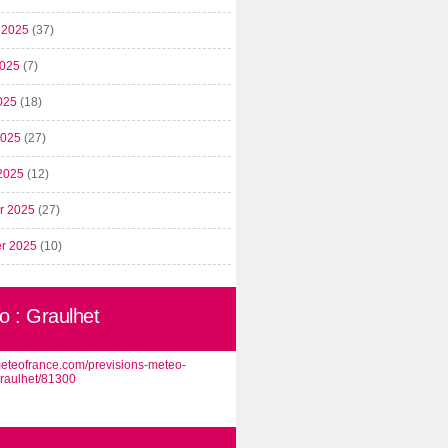
t 2025
(37)
2025
(7)
025
(18)
 2025
(27)
2025
(12)
er 2025
(27)
er 2025
(10)
o : Graulhet
/meteofrance.com/previsions-meteo-
graulhet/81300