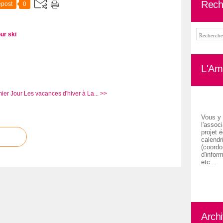
Rech
post
0
ur ski
L'Ami
ier Jour
Les vacances d'hiver à La... >>
Vous y 
l'associ
projet é
calendr
(coordon
d'inform
etc...
Arch