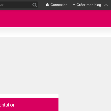
Connexion
+
Créer mon blog
entation